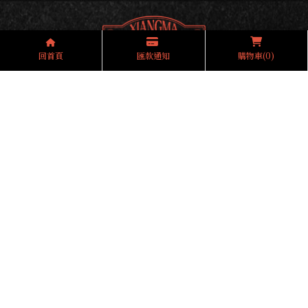
回首頁
匯款通知
購物車(0)
0965704207
@xiangma
xiangma182@gmail.com
台中市南區忠孝路182號
回首頁
關於享麻
享麻菜單
最新消息
加盟享麻
分店據點
精選商品
聯絡我們
最新消息
酸辣粉
台中酸辣粉
南區酸辣粉
西區酸辣粉
酸辣粉專賣